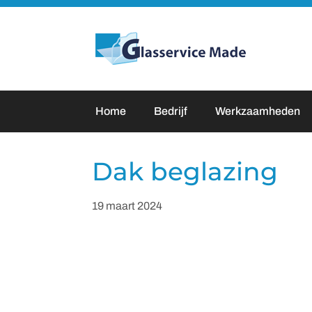
Door
naar
Glasservice Made
de
hoofd
inhoud
Home
Bedrijf
Werkzaamheden
Dak beglazing
19 maart 2024