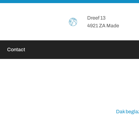
Header
Dreef 13
4921 ZA Made
Rechts
Contact
Dak begla