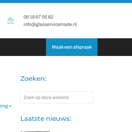
06 18 67 05 82
info@glasservicemade.nl
Maak een afspraak
Zoeken:
Zoek
op
zing
»
deze
website
Laatste nieuws: