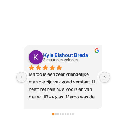
Wij zijn een professioneel vakbedrijf met
de expertise waar u naar op zoek bent.
Kyle Elshout Breda
Harry
3 maanden geleden
5 maan
Marco is een zeer vriendelijke 
Marco is een 
man die zijn vak goed verstaat. Hij 
bij ons gewee
heeft het hele huis voorzien van 
glas HR++ te 
nieuw HR++ glas. Marco was de 
in de deuren te
enige die vooraf langskwam voor 
waspik.Klus g
uitleg en direct alles heeft 
tijd en ziet er 
ingemeten. Diezelfde avond 
uit.Naderhand
ontvingen wij al een offerte. Veruit 
geweest voor 
Handige links
de beste prijs-
plaatsen in ee