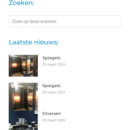
Zoeken:
Zoek
op
deze
website
Laatste nieuws:
Spiegels
25 maart 2024
Spiegels
25 maart 2024
Diversen
25 maart 2024