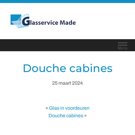
Door
naar
Glasservice Made
de
Header
hoofd
Rechts
inhoud
Douche cabines
25 maart 2024
«
Glas in voordeuren
Douche cabines
»