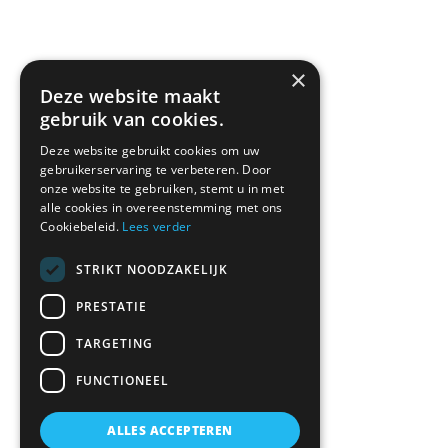
kwaliteitverhouding. Ik zou 
optijd alles o
zeggen: zoek niet verder en bel 
schilders.Top
Marco.
Home
×
Bedrijf
Deze website maakt
Werkzaamheden
gebruik van cookies.
Contact
Deze website gebruikt cookies om uw
Maak een afspraak
gebruikerservaring te verbeteren. Door
onze website te gebruiken, stemt u in met
alle cookies in overeenstemming met ons
Neem contact op
Cookiebeleid.
Lees verder
STRIKT NOODZAKELIJK
PRESTATIE
Dreef 13
4921 ZA Made.
TARGETING
06 18 67 05 82
FUNCTIONEEL
Stuur een Whatsapp bericht
ALLES ACCEPTEREN
info@glasservicemade.nl