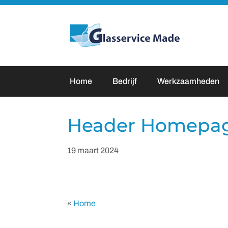
Door
naar
Glasservice Made
de
hoofd
inhoud
Home
Bedrijf
Werkzaamheden
Header Homepa
19 maart 2024
«
Home