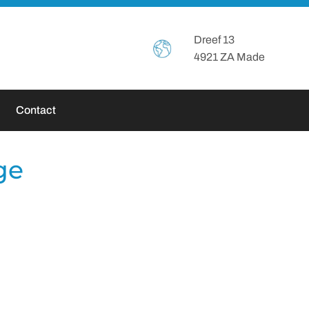
Header
Dreef 13
4921 ZA Made
Rechts
Contact
ge