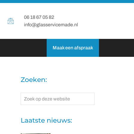
06 18 67 05 82
info@glasservicemade.nl
Maak een afspraak
Zoeken:
Zoek
op
deze
website
Laatste nieuws: