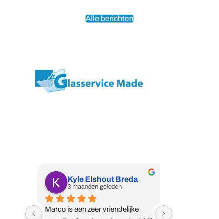
Alle berichten
Wij zijn een professioneel vakbedrijf met
de expertise waar u naar op zoek bent.
Kyle Elshout Breda
Harry
3 maanden geleden
5 maan
Marco is een zeer vriendelijke 
Marco is een 