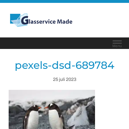
Door
naar
Glasservice Made
de
Header
hoofd
Rechts
inhoud
pexels-dsd-689784
25 juli 2023