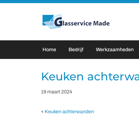
Door
naar
Glasservice Made
de
hoofd
inhoud
Home
Bedrijf
Werkzaamheden
Keuken achterw
19 maart 2024
«
Keuken achterwanden