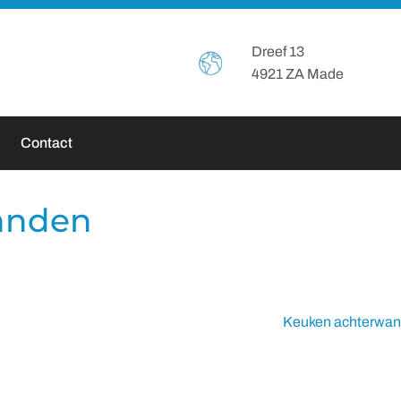
Header
Dreef 13
4921 ZA Made
Rechts
Contact
anden
Keuken achterwa