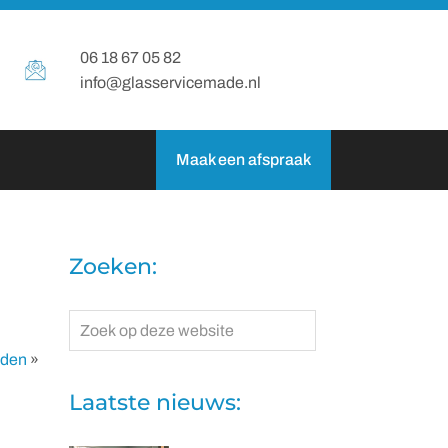
06 18 67 05 82
info@glasservicemade.nl
Maak een afspraak
Zoeken:
Zoek
op
nden
»
deze
website
Laatste nieuws: