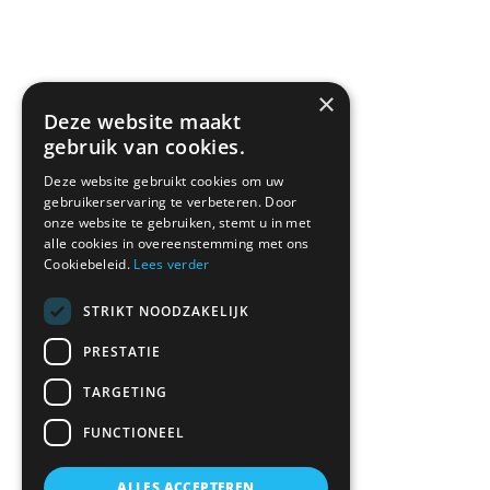
kwaliteitverhouding. Ik zou 
optijd alles o
zeggen: zoek niet verder en bel 
schilders.Top
Marco.
Home
×
Bedrijf
Deze website maakt
Werkzaamheden
gebruik van cookies.
Contact
Deze website gebruikt cookies om uw
Maak een afspraak
gebruikerservaring te verbeteren. Door
onze website te gebruiken, stemt u in met
alle cookies in overeenstemming met ons
Neem contact op
Cookiebeleid.
Lees verder
STRIKT NOODZAKELIJK
PRESTATIE
Dreef 13
4921 ZA Made.
TARGETING
06 18 67 05 82
FUNCTIONEEL
Stuur een Whatsapp bericht
ALLES ACCEPTEREN