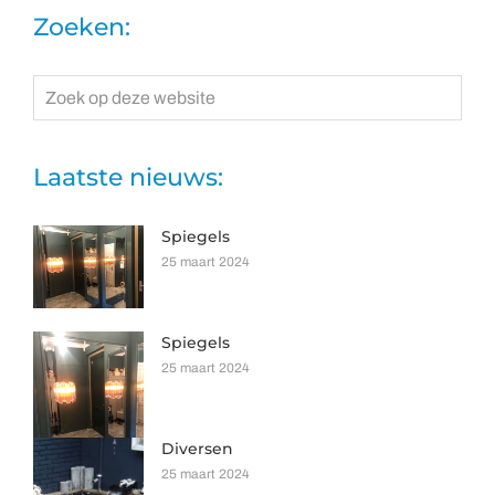
Zoeken:
Zoek
op
deze
website
Laatste nieuws:
Spiegels
25 maart 2024
Spiegels
25 maart 2024
Diversen
25 maart 2024