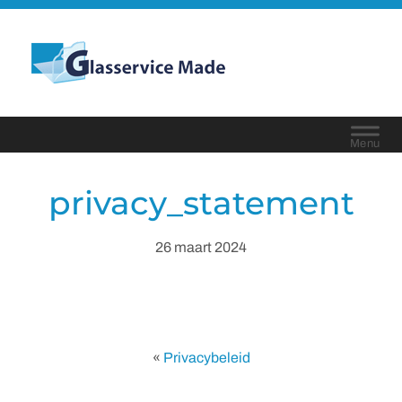
Door
naar
Glasservice Made
de
Header
hoofd
Rechts
inhoud
privacy_statement
26 maart 2024
«
Privacybeleid