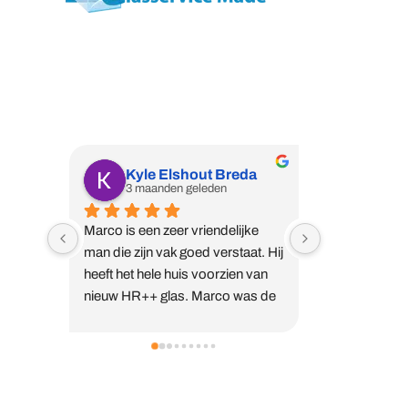
Wij zijn een professioneel vakbedrijf met
de expertise waar u naar op zoek bent.
Kyle Elshout Breda
Harry
3 maanden geleden
5 maan
Marco is een zeer vriendelijke 
Marco is een 
man die zijn vak goed verstaat. Hij 
bij ons gewee
heeft het hele huis voorzien van 
glas HR++ te 
nieuw HR++ glas. Marco was de 
in de deuren te
enige die vooraf langskwam voor 
waspik.Klus g
uitleg en direct alles heeft 
tijd en ziet er 
ingemeten. Diezelfde avond 
uit.Naderhand
ontvingen wij al een offerte. Veruit 
geweest voor 
Handige links
de beste prijs-
plaatsen in ee