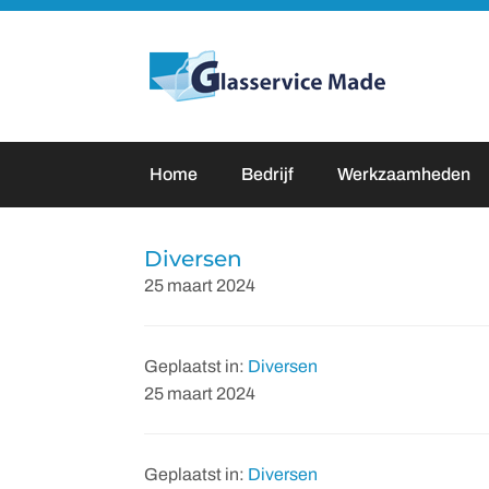
Door
naar
Glasservice Made
de
hoofd
inhoud
Home
Bedrijf
Werkzaamheden
Diversen
25 maart 2024
Geplaatst in:
Diversen
25 maart 2024
Geplaatst in:
Diversen