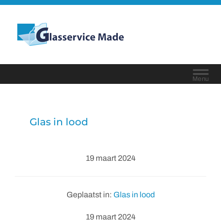
Door
naar
Glasservice Made
de
Header
hoofd
Rechts
inhoud
Glas in lood
19 maart 2024
Geplaatst in:
Glas in lood
19 maart 2024