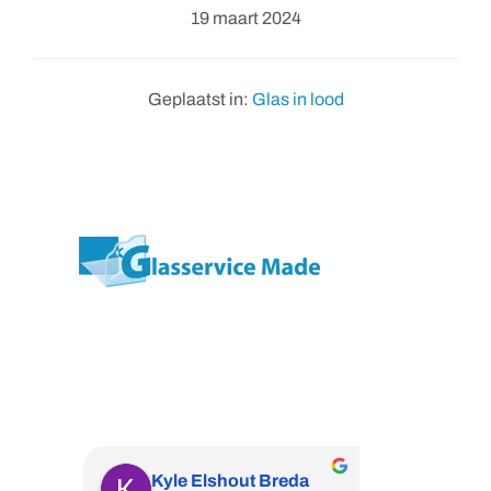
19 maart 2024
Geplaatst in:
Glas in lood
Wij zijn een professioneel vakbedrijf met
de expertise waar u naar op zoek bent.
Kyle Elshout Breda
Harry