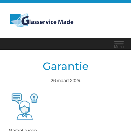
Door
naar
Glasservice Made
de
Header
hoofd
Rechts
inhoud
Garantie
26 maart 2024
Garantie icon