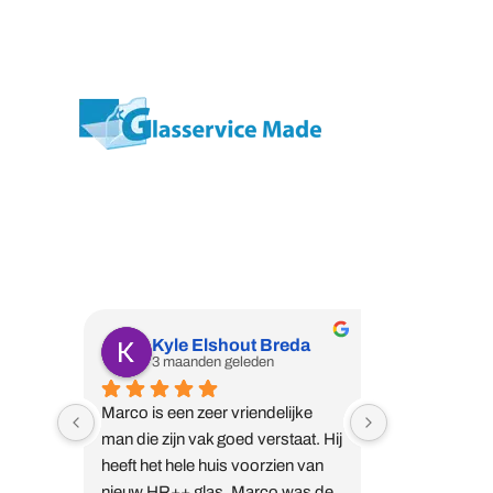
Wij zijn een professioneel vakbedrijf met
de expertise waar u naar op zoek bent.
Kyle Elshout Breda
Harry
3 maanden geleden
5 maan
Marco is een zeer vriendelijke 
Marco is een 
man die zijn vak goed verstaat. Hij 
bij ons gewee
heeft het hele huis voorzien van 
glas HR++ te 
nieuw HR++ glas. Marco was de 
in de deuren te